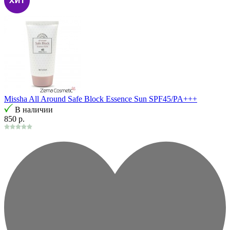
Missha All Around Safe Block Essence Sun SPF45/PA+++
В наличии
850 р.