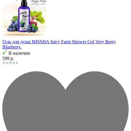
Гель для душа MISSHA Juicy Farm Shower Gel Very Berry
Blueberry.
В наличии
599 р.